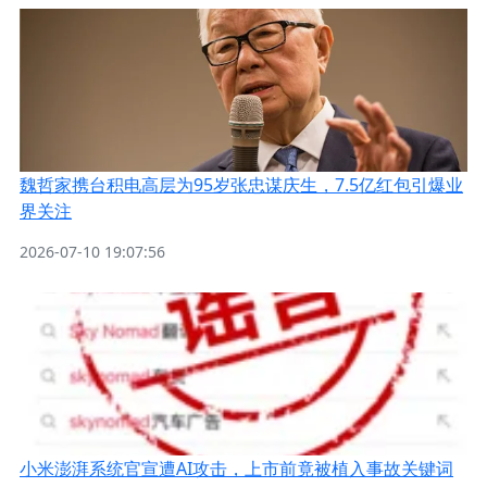
魏哲家携台积电高层为95岁张忠谋庆生，7.5亿红包引爆业
界关注
2026-07-10 19:07:56
小米澎湃系统官宣遭AI攻击，上市前竟被植入事故关键词