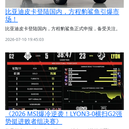
比亚迪皮卡登陆国内，方程豹鲨鱼引爆市
场！
比亚迪皮卡登陆国内，方程豹鲨鱼正式申报，备受关注。
2026-07-10 19:45:03
《2026 MSI爆冷逆袭！LYON3-0横扫G2强
势挺进败者组决赛》